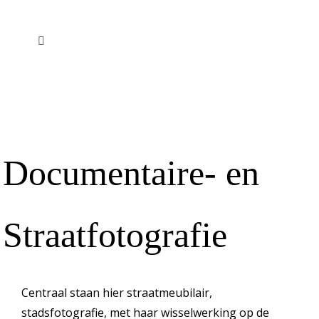
Ga
naar
Toggle
inhoud
Navigation
Welkom
Werkgroepen
Documentaire- en
Activiteiten programma
Tentoonstelling
Straatfotografie
Centraal staan hier straatmeubilair,
stadsfotografie, met haar wisselwerking op de